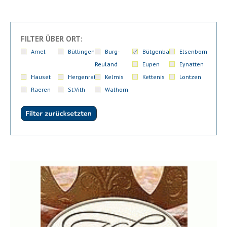
FILTER ÜBER ORT:
Amel
Büllingen
Burg-
Bütgenbach
Elsenborn
Reuland
Eupen
Eynatten
Hauset
Hergenrath
Kelmis
Kettenis
Lontzen
Raeren
St.Vith
Walhorn