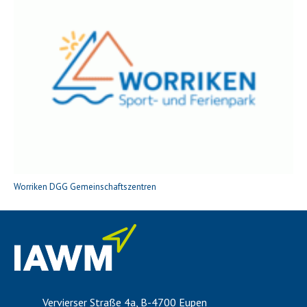
Worriken DGG Gemeinschaftszentren
Vervierser Straße 4a, B-4700 Eupen