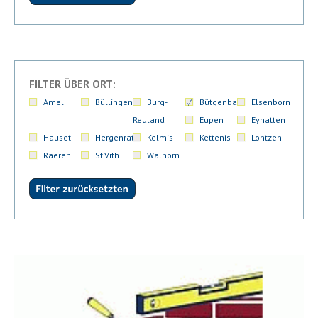
FILTER ÜBER ORT:
Amel
Büllingen
Burg-
Bütgenbach
Elsenborn
Reuland
Eupen
Eynatten
Hauset
Hergenrath
Kelmis
Kettenis
Lontzen
Raeren
St.Vith
Walhorn