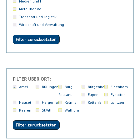
Medien und IT
Metallberufe
Transport und Logistik
Wirtschaft und Verwaltung
FILTER ÜBER ORT:
Amel
Büllingen
Burg-
Bütgenbach
Elsenborn
Reuland
Eupen
Eynatten
Hauset
Hergenrath
Kelmis
Kettenis
Lontzen
Raeren
St.Vith
Walhorn