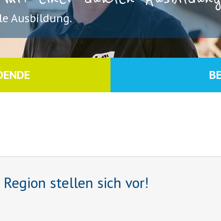
e Ausbildung.
DENDE
B
egion stellen sich vor!