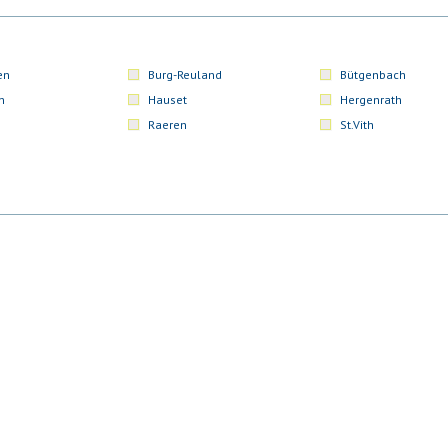
en
Burg-Reuland
Bütgenbach
n
Hauset
Hergenrath
Raeren
St.Vith