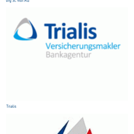
thg St. Vith AG
Trialis