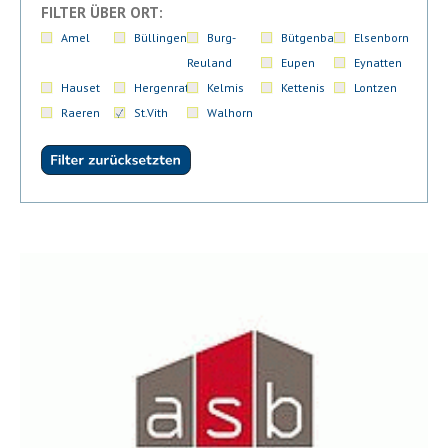
FILTER ÜBER ORT:
Amel
Büllingen
Burg-
Bütgenbach
Elsenborn
Reuland
Eupen
Eynatten
Hauset
Hergenrath
Kelmis
Kettenis
Lontzen
Raeren
St.Vith
Walhorn