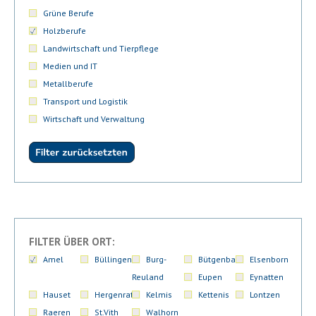
Grüne Berufe
Holzberufe
Landwirtschaft und Tierpflege
Medien und IT
Metallberufe
Transport und Logistik
Wirtschaft und Verwaltung
FILTER ÜBER ORT:
Amel
Büllingen
Burg-
Bütgenbach
Elsenborn
Reuland
Eupen
Eynatten
Hauset
Hergenrath
Kelmis
Kettenis
Lontzen
Raeren
St.Vith
Walhorn