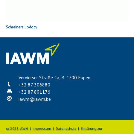
Schreinerei Jodocy
Vervierser Straße 4a, B-4700 Eupen
+32 87 306880
+32 87 891176
iawm
@
iawm.be
© 2026 IAWM |
Impressum
|
Datenschutz
|
Erklärung zur