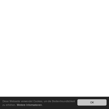
Diese Webseite verwendet Cookies, um die Bedienfreundlichkeit
OK
zu erhöhen.
Weitere Informationen.