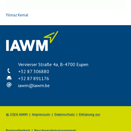
Yilmaz Kemal
Vervierser Straße 4a, B-4700 Eupen
+32 87 306880
+32 87 891176
iawm
@
iawm.be
© 2026 IAWM |
Impressum
|
Datenschutz
|
Erklärung zur
Barrierefreiheit
|
Beschwerdemanagement