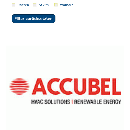
Raeren
St.Vith
Walhorn