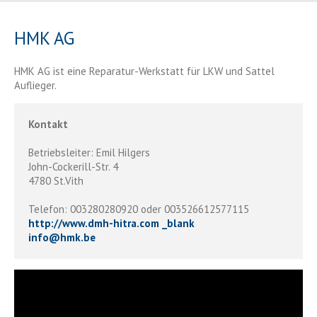
HMK AG
HMK AG ist eine Reparatur-Werkstatt für LKW und Sattel
Auflieger.
Kontakt
Betriebsleiter: Emil Hilgers
John-Cockerill-Str. 4
4780 St.Vith
Telefon: 003280280920 oder 003526612577115
http://www.dmh-hitra.com _blank
info
@
hmk.be