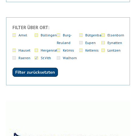
FILTER ÜBER ORT:
Amel
Büllingen
Burg-
Bütgenbach
Elsenborn
Reuland
Eupen
Eynatten
Hauset
Hergenrath
Kelmis
Kettenis
Lontzen
Raeren
St.Vith
Walhorn