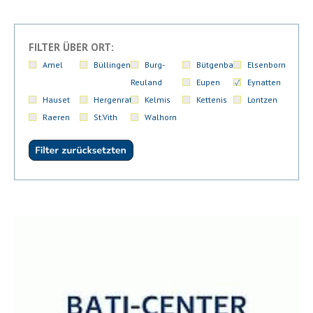
FILTER ÜBER ORT:
Amel
Büllingen
Burg-
Bütgenbach
Elsenborn
Reuland
Eupen
Eynatten
Hauset
Hergenrath
Kelmis
Kettenis
Lontzen
Raeren
St.Vith
Walhorn