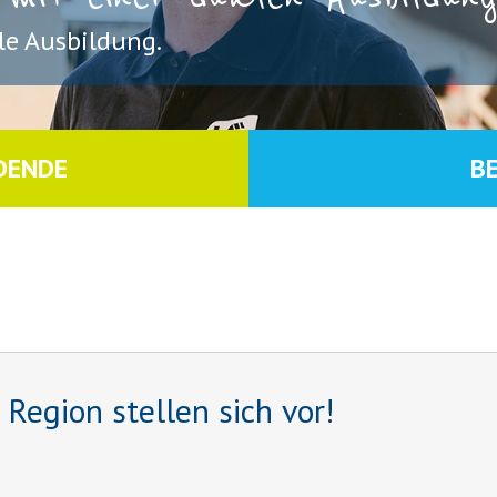
e Ausbildung.
DENDE
B
egion stellen sich vor!