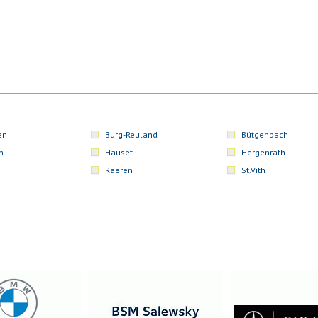
en
Burg-Reuland
Bütgenbach
n
Hauset
Hergenrath
Raeren
St.Vith