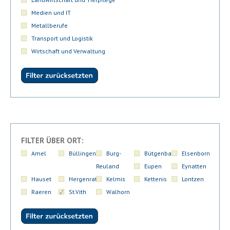
Medien und IT
Metallberufe
Transport und Logistik
Wirtschaft und Verwaltung
FILTER ÜBER ORT:
Amel
Büllingen
Burg-
Bütgenbach
Elsenborn
Reuland
Eupen
Eynatten
Hauset
Hergenrath
Kelmis
Kettenis
Lontzen
Raeren
St.Vith
Walhorn