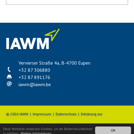
Vervierser Straße 4a, B-4700 Eupen
+32 87 306880
+32 87 891176
iawm
@
iawm.be
© 2026 IAWM |
Impressum
|
Datenschutz
|
Erklärung zur
Diese Webseite verwendet Cookies, um die Bedienfreundlichkeit
OK
Barrierefreiheit
|
Beschwerdemanagement
zu erhöhen.
Weitere Informationen.