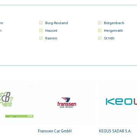
en
Burg-Reuland
Bütgenbach
n
Hauset
Hergenrath
Raeren
St.Vith
Franssen Car GmbH
KEOLIS SADAR S.A.