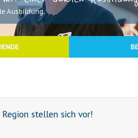
e Ausbildung.
DENDE
B
egion stellen sich vor!