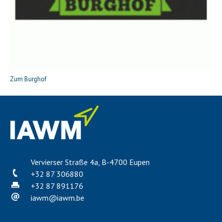
Zum Burghof
Vervierser Straße 4a, B-4700 Eupen
+32 87 306880
+32 87 891176
iawm
@
iawm.be