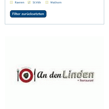
Raeren
St.Vith
Walhorn