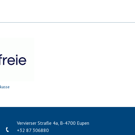
nkasse
Vervierser Straße 4a, B-4700 Eupen
+32 87 306880