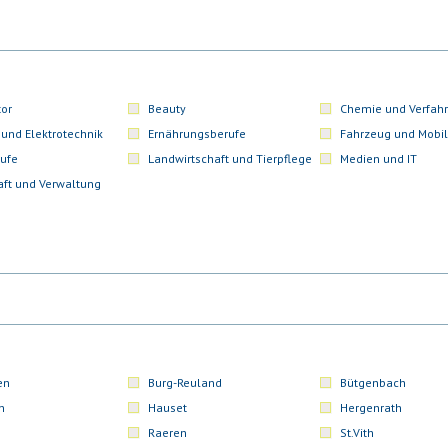
or
Beauty
Chemie und Verfahr
 und Elektrotechnik
Ernährungsberufe
Fahrzeug und Mobil
ufe
Landwirtschaft und Tierpflege
Medien und IT
aft und Verwaltung
en
Burg-Reuland
Bütgenbach
n
Hauset
Hergenrath
Raeren
St.Vith