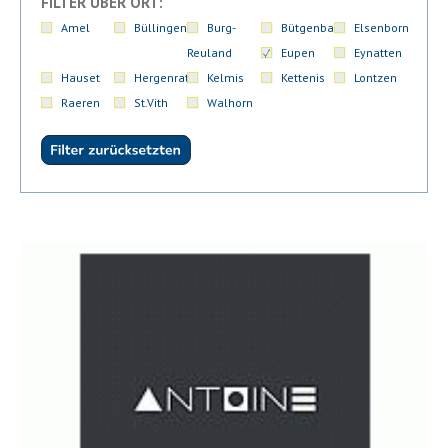
FILTER ÜBER ORT:
Amel
Büllingen
Burg-
Bütgenbach
Elsenborn
Reuland
Eupen
Eynatten
Hauset
Hergenrath
Kelmis
Kettenis
Lontzen
Raeren
St.Vith
Walhorn