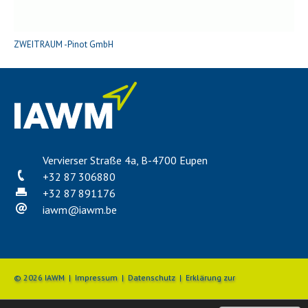
ZWEITRAUM -Pinot GmbH
Vervierser Straße 4a, B-4700 Eupen
+32 87 306880
+32 87 891176
iawm
@
iawm.be
© 2026 IAWM |
Impressum
|
Datenschutz
|
Erklärung zur