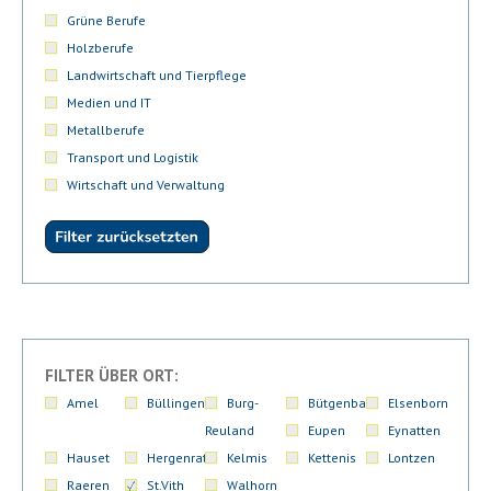
Grüne Berufe
Holzberufe
Landwirtschaft und Tierpflege
Medien und IT
Metallberufe
Transport und Logistik
Wirtschaft und Verwaltung
FILTER ÜBER ORT:
Amel
Büllingen
Burg-
Bütgenbach
Elsenborn
Reuland
Eupen
Eynatten
Hauset
Hergenrath
Kelmis
Kettenis
Lontzen
Raeren
St.Vith
Walhorn