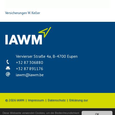
Versicherungen W. Keller
Vervierser Straße 4a, B-4700 Eupen
+32 87 306880
+32 87 891176
iawm
@
iawm.be
© 2026 IAWM |
Impressum
|
Datenschutz
|
Erklärung zur
Diese Webseite verwendet Cookies, um die Bedienfreundlichkeit
Barrierefreiheit
|
Beschwerdemanagement
OK