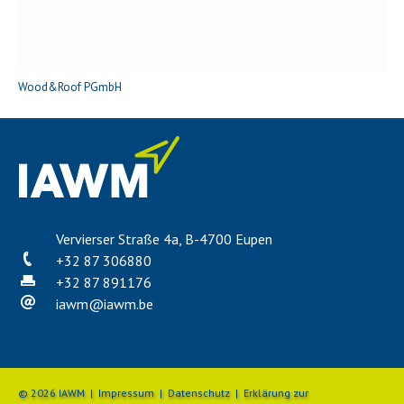
Wood&Roof PGmbH
Vervierser Straße 4a, B-4700 Eupen
+32 87 306880
+32 87 891176
iawm
@
iawm.be
© 2026 IAWM |
Impressum
|
Datenschutz
|
Erklärung zur