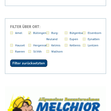
FILTER ÜBER ORT:
Amel
Büllingen
Burg-
Bütgenbach
Elsenborn
Reuland
Eupen
Eynatten
Hauset
Hergenrath
Kelmis
Kettenis
Lontzen
Raeren
St.Vith
Walhorn