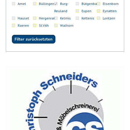
Amel
Büllingen
Burg-
Bütgenbach
Elsenborn
Reuland
Eupen
Eynatten
Hauset
Hergenrath
Kelmis
Kettenis
Lontzen
Raeren
St.Vith
Walhorn