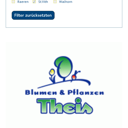
Raeren
St.Vith
Walhorn