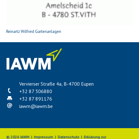
Reinartz Wilfried Gartenanlagen
Vervierser Straße 4a, B-4700 Eupen
+32 87 306880
+32 87 891176
iawm
@
iawm.be
© 2026 IAWM |
Impressum
|
Datenschutz
|
Erklärung zur