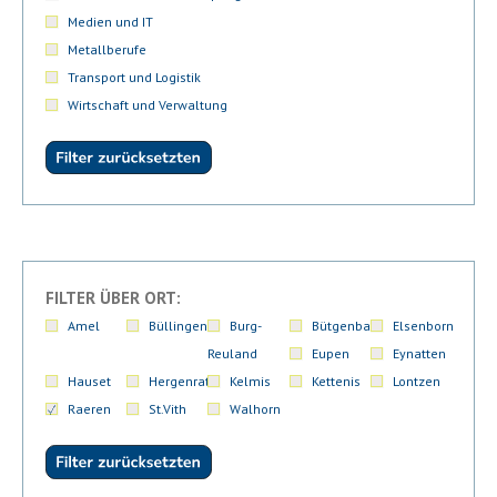
Medien und IT
Metallberufe
Transport und Logistik
Wirtschaft und Verwaltung
FILTER ÜBER ORT:
Amel
Büllingen
Burg-
Bütgenbach
Elsenborn
Reuland
Eupen
Eynatten
Hauset
Hergenrath
Kelmis
Kettenis
Lontzen
Raeren
St.Vith
Walhorn