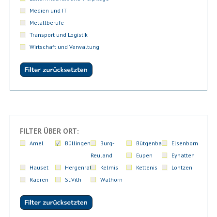
Medien und IT
Metallberufe
Transport und Logistik
Wirtschaft und Verwaltung
FILTER ÜBER ORT:
Amel
Büllingen
Burg-
Bütgenbach
Elsenborn
Reuland
Eupen
Eynatten
Hauset
Hergenrath
Kelmis
Kettenis
Lontzen
Raeren
St.Vith
Walhorn