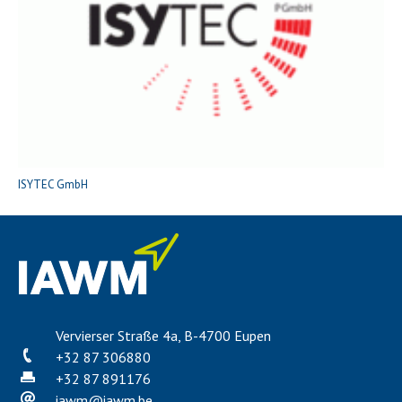
ISYTEC GmbH
Vervierser Straße 4a, B-4700 Eupen
+32 87 306880
+32 87 891176
iawm
@
iawm.be