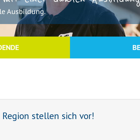
e Ausbildung.
DENDE
B
egion stellen sich vor!