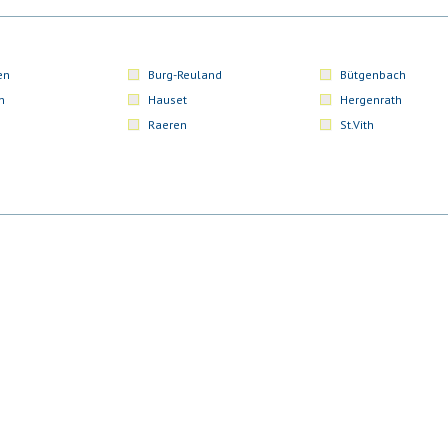
en
Burg-Reuland
Bütgenbach
n
Hauset
Hergenrath
Raeren
St.Vith