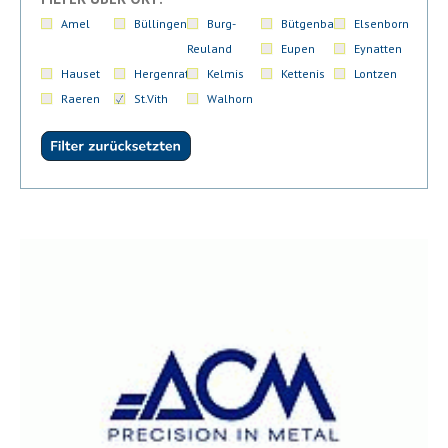
Amel
Büllingen
Burg-
Bütgenbach
Elsenborn
Reuland
Eupen
Eynatten
Hauset
Hergenrath
Kelmis
Kettenis
Lontzen
Raeren
St.Vith
Walhorn