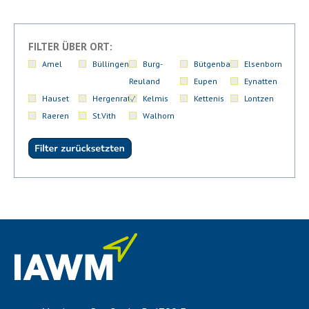
FILTER ÜBER ORT:
Amel
Büllingen
Burg-
Bütgenbach
Elsenborn
Reuland
Eupen
Eynatten
Hauset
Hergenrath
Kelmis
Kettenis
Lontzen
Raeren
St.Vith
Walhorn