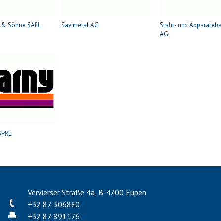
n & Söhne SARL
Savimetal AG
Stahl- und Apparateb
AG
SPRL
Vervierser Straße 4a, B-4700 Eupen
+32 87 306880
+32 87 891176