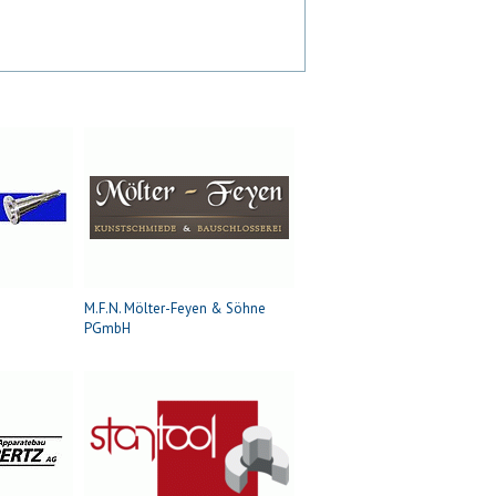
H
M.F.N. Mölter-Feyen & Söhne
PGmbH