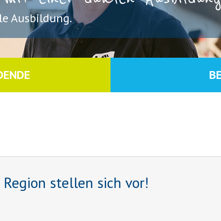
e Ausbildung.
DENDE
B
egion stellen sich vor!