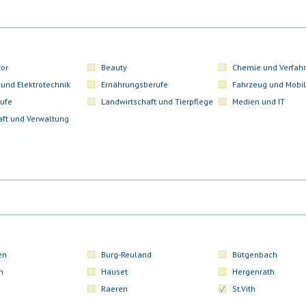
or
Beauty
Chemie und Verfahr
 und Elektrotechnik
Ernährungsberufe
Fahrzeug und Mobil
ufe
Landwirtschaft und Tierpflege
Medien und IT
aft und Verwaltung
en
Burg-Reuland
Bütgenbach
n
Hauset
Hergenrath
Raeren
St.Vith