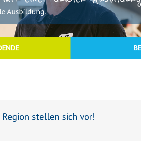
e Ausbildung.
DENDE
B
egion stellen sich vor!