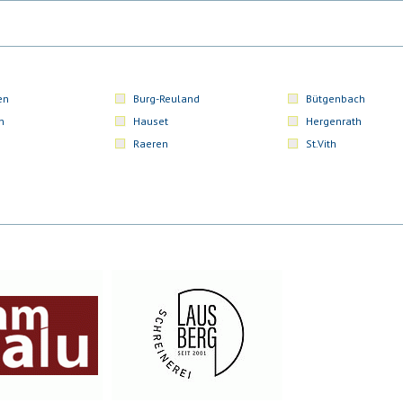
en
Burg-Reuland
Bütgenbach
n
Hauset
Hergenrath
Raeren
St.Vith