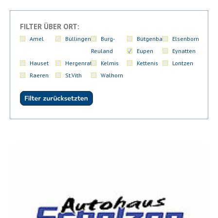
FILTER ÜBER ORT:
Amel
Büllingen
Burg-
Bütgenbach
Elsenborn
Reuland
Eupen
Eynatten
Hauset
Hergenrath
Kelmis
Kettenis
Lontzen
Raeren
St.Vith
Walhorn