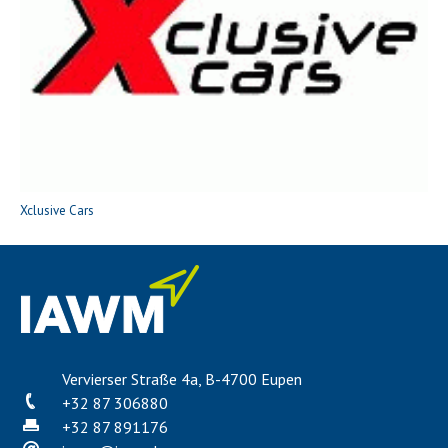
Xclusive Cars
Vervierser Straße 4a, B-4700 Eupen
+32 87 306880
+32 87 891176