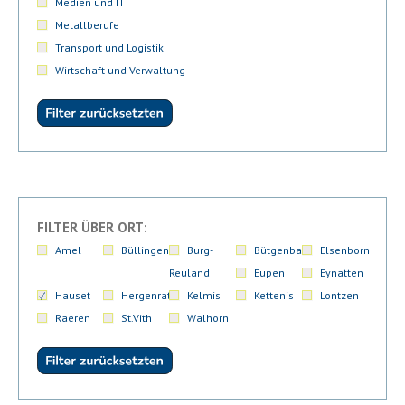
Medien und IT
Metallberufe
Transport und Logistik
Wirtschaft und Verwaltung
FILTER ÜBER ORT:
Amel
Büllingen
Burg-
Bütgenbach
Elsenborn
Reuland
Eupen
Eynatten
Hauset
Hergenrath
Kelmis
Kettenis
Lontzen
Raeren
St.Vith
Walhorn