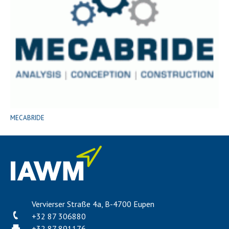
MECABRIDE
Vervierser Straße 4a, B-4700 Eupen
+32 87 306880
+32 87 891176