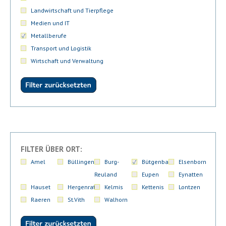
Landwirtschaft und Tierpflege
Medien und IT
Metallberufe
Transport und Logistik
Wirtschaft und Verwaltung
FILTER ÜBER ORT:
Amel
Büllingen
Burg-
Bütgenbach
Elsenborn
Reuland
Eupen
Eynatten
Hauset
Hergenrath
Kelmis
Kettenis
Lontzen
Raeren
St.Vith
Walhorn