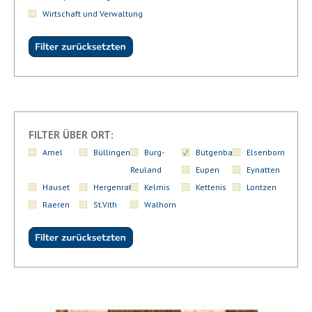
Wirtschaft und Verwaltung
FILTER ÜBER ORT:
Amel
Büllingen
Burg-
Bütgenbach
Elsenborn
Reuland
Eupen
Eynatten
Hauset
Hergenrath
Kelmis
Kettenis
Lontzen
Raeren
St.Vith
Walhorn