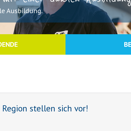
e Ausbildung.
DENDE
B
egion stellen sich vor!