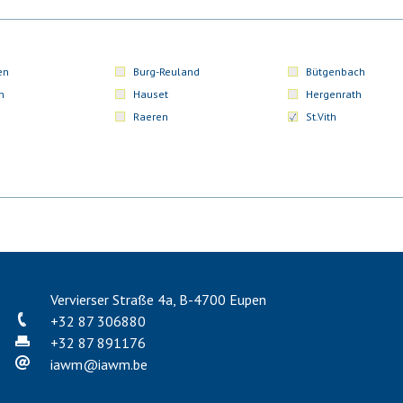
en
Burg-Reuland
Bütgenbach
n
Hauset
Hergenrath
Raeren
St.Vith
Vervierser Straße 4a, B-4700 Eupen
+32 87 306880
+32 87 891176
iawm
@
iawm.be