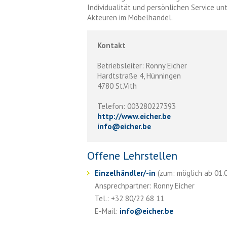
Individualität und persönlichen Service un
Akteuren im Möbelhandel.
Kontakt
Betriebsleiter: Ronny Eicher
Hardtstraße 4, Hünningen
4780 St.Vith
Telefon: 003280227393
http://www.eicher.be
info
@
eicher.be
Offene Lehrstellen
Einzelhändler/-in
(zum: möglich ab 01.0
Ansprechpartner: Ronny Eicher
Tel.: +32 80/22 68 11
E-Mail:
info
@
eicher.be