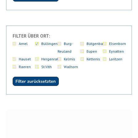
FILTER ÜBER ORT:
Amel
Büllingen
Burg-
Bütgenbach
Elsenborn
Reuland
Eupen
Eynatten
Hauset
Hergenrath
Kelmis
Kettenis
Lontzen
Raeren
St.Vith
Walhorn