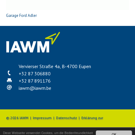
Garage Ford Adler
Vervierser Straße 4a, B-4700 Eupen
+32 87 306880
+32 87 891176
iawm
@
iawm.be
© 2026 IAWM |
Impressum
|
Datenschutz
|
Erklärung zur
Diese Webseite verwendet Cookies, um die Bedienfreundlichkeit
Barrierefreiheit
|
Beschwerdemanagement
OK