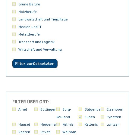
Grüne Berufe
Holzberufe
Landwirtschaft und Tierpflege
Medien und IT
Metallberufe
Transport und Logistik
Wirtschaft und Verwaltung
FILTER ÜBER ORT:
Amel
Büllingen
Burg-
Bütgenbach
Elsenborn
Reuland
Eupen
Eynatten
Hauset
Hergenrath
Kelmis
Kettenis
Lontzen
Raeren
St.Vith
Walhorn