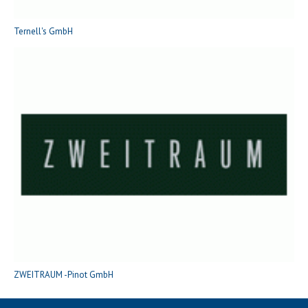
Ternell's GmbH
ZWEITRAUM -Pinot GmbH