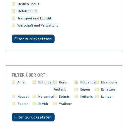
Medien und IT
Metallberufe
Transport und Logistik
Wirtschaft und Verwaltung
FILTER ÜBER ORT:
Amel
Büllingen
Burg-
Bütgenbach
Elsenborn
Reuland
Eupen
Eynatten
Hauset
Hergenrath
Kelmis
Kettenis
Lontzen
Raeren
St.Vith
Walhorn