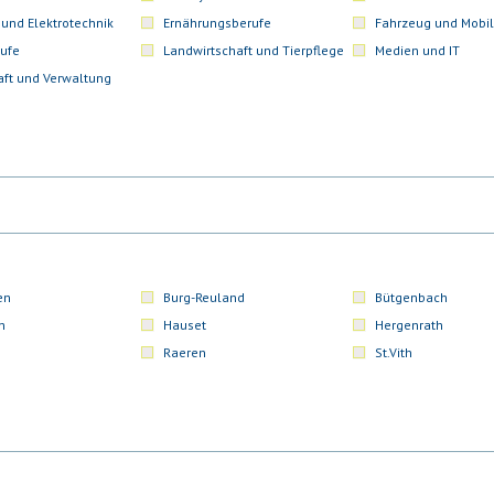
 und Elektrotechnik
Ernährungsberufe
Fahrzeug und Mobil
ufe
Landwirtschaft und Tierpflege
Medien und IT
aft und Verwaltung
en
Burg-Reuland
Bütgenbach
n
Hauset
Hergenrath
Raeren
St.Vith