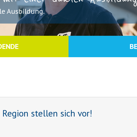
e Ausbildung.
DENDE
B
egion stellen sich vor!