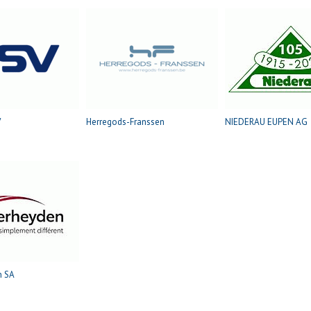
V
Herregods-Franssen
NIEDERAU EUPEN AG
n SA